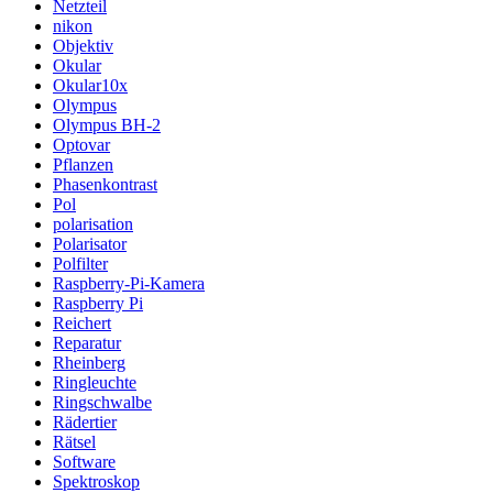
Netzteil
nikon
Objektiv
Okular
Okular10x
Olympus
Olympus BH-2
Optovar
Pflanzen
Phasenkontrast
Pol
polarisation
Polarisator
Polfilter
Raspberry-Pi-Kamera
Raspberry Pi
Reichert
Reparatur
Rheinberg
Ringleuchte
Ringschwalbe
Rädertier
Rätsel
Software
Spektroskop