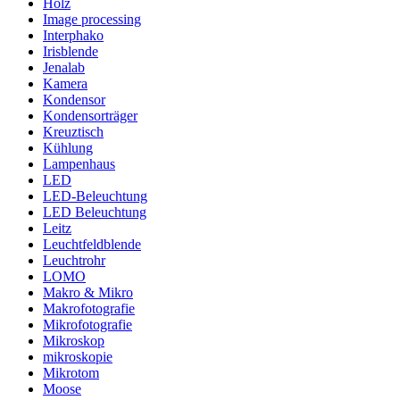
Holz
Image processing
Interphako
Irisblende
Jenalab
Kamera
Kondensor
Kondensorträger
Kreuztisch
Kühlung
Lampenhaus
LED
LED-Beleuchtung
LED Beleuchtung
Leitz
Leuchtfeldblende
Leuchtrohr
LOMO
Makro & Mikro
Makrofotografie
Mikrofotografie
Mikroskop
mikroskopie
Mikrotom
Moose