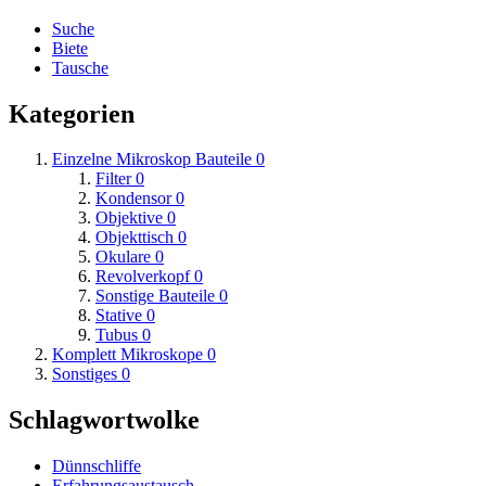
Suche
Biete
Tausche
Kategorien
Einzelne Mikroskop Bauteile
0
Filter
0
Kondensor
0
Objektive
0
Objekttisch
0
Okulare
0
Revolverkopf
0
Sonstige Bauteile
0
Stative
0
Tubus
0
Komplett Mikroskope
0
Sonstiges
0
Schlagwortwolke
Dünnschliffe
Erfahrungsaustausch