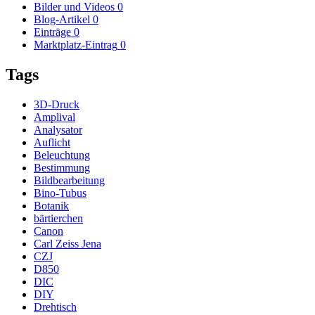
Bilder und Videos
0
Blog-Artikel
0
Einträge
0
Marktplatz-Eintrag
0
Tags
3D-Druck
Amplival
Analysator
Auflicht
Beleuchtung
Bestimmung
Bildbearbeitung
Bino-Tubus
Botanik
bärtierchen
Canon
Carl Zeiss Jena
CZJ
D850
DIC
DIY
Drehtisch