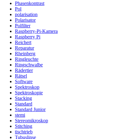
Phasenkontrast
Pol
polarisation
Polarisator
Polfilter
Raspberry-Pi-Kamera
Raspberry Pi
Reichert
Reparatur
Rheinberg
Ringleuchte
Ringschwalbe
Rädertier
Rätsel
Software
Spektroskop
Spektroskopie
Stacking
Standard
Standard Junior
stemi
Stereomikroskop
Stitching
tischtrieb
Tubuslinse