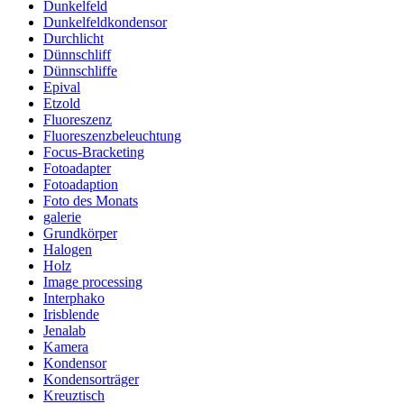
Dunkelfeld
Dunkelfeldkondensor
Durchlicht
Dünnschliff
Dünnschliffe
Epival
Etzold
Fluoreszenz
Fluoreszenzbeleuchtung
Focus-Bracketing
Fotoadapter
Fotoadaption
Foto des Monats
galerie
Grundkörper
Halogen
Holz
Image processing
Interphako
Irisblende
Jenalab
Kamera
Kondensor
Kondensorträger
Kreuztisch