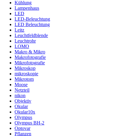
Kühlung
Lampenhaus
LED
LED-Beleuchtung
LED Beleuchtung
Leitz
Leuchtfeldblende
Leuchtrohr
LOMO
Makro & Mikro
Makrofotografie
Mikrofotografie
Mikroskop
mikroskopie
Mikrotom
Moose
Netzteil
nikon
Objektiv
Okular
Okular10x
Olympus
Olympus BH-2
Optovar
Pflanzen