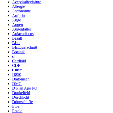
Acetylsalicylsäure
Allergie
Astronomie
Auflicht
Auge
Augen
Augenfalter
Aulacodiscus
Basalt
Blatt
Blattquerschnitt
Botanik
c
Cardioid
CDF
Ciliata
D850
Diatomeen
DMG
D Plan Apo PO
Dunkelfeld
Durchlicht
Dünnschliffe
Eibe
Etzold