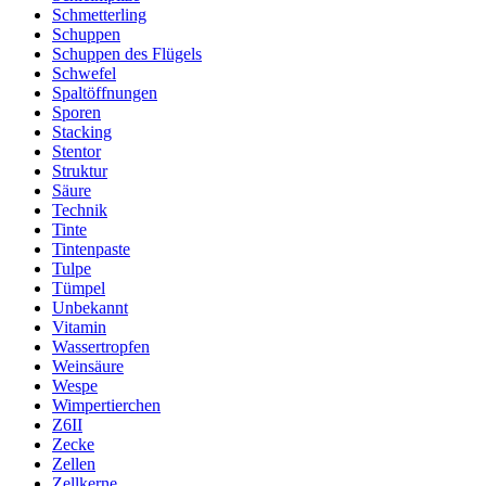
Schmetterling
Schuppen
Schuppen des Flügels
Schwefel
Spaltöffnungen
Sporen
Stacking
Stentor
Struktur
Säure
Technik
Tinte
Tintenpaste
Tulpe
Tümpel
Unbekannt
Vitamin
Wassertropfen
Weinsäure
Wespe
Wimpertierchen
Z6II
Zecke
Zellen
Zellkerne