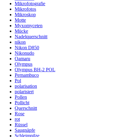
Mikrofotografie
Mikrofotos
Mikroskop
Motte
Myxomyceten
Mücke
Nadelquerschnitt
nikon
Nikon D850
Nikonudo
Oamaru
Olympus
Olympus BH-2 POL
Pernambuco
Pol
polarisation
polarisiert
Pollen
Pollicht
Querschnitt
Rose
rot
Rüssel
Saugnäpfe
Schleimpilze