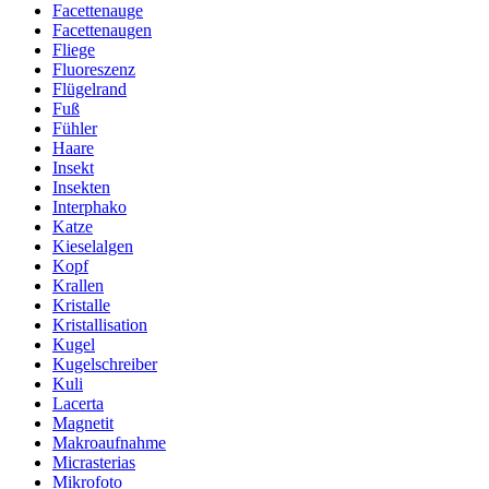
Facettenauge
Facettenaugen
Fliege
Fluoreszenz
Flügelrand
Fuß
Fühler
Haare
Insekt
Insekten
Interphako
Katze
Kieselalgen
Kopf
Krallen
Kristalle
Kristallisation
Kugel
Kugelschreiber
Kuli
Lacerta
Magnetit
Makroaufnahme
Micrasterias
Mikrofoto