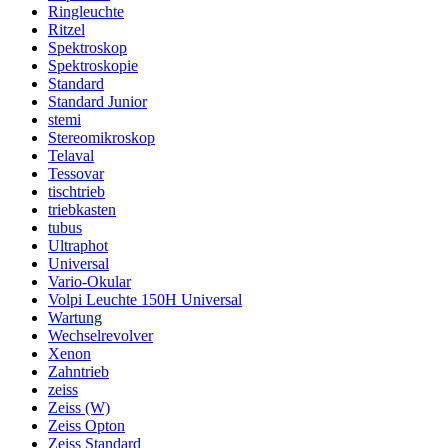
Ringleuchte
Ritzel
Spektroskop
Spektroskopie
Standard
Standard Junior
stemi
Stereomikroskop
Telaval
Tessovar
tischtrieb
triebkasten
tubus
Ultraphot
Universal
Vario-Okular
Volpi Leuchte 150H Universal
Wartung
Wechselrevolver
Xenon
Zahntrieb
zeiss
Zeiss (W)
Zeiss Opton
Zeiss Standard