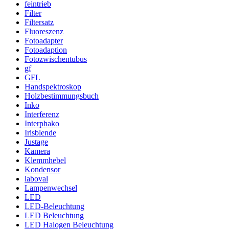
feintrieb
Filter
Filtersatz
Fluoreszenz
Fotoadapter
Fotoadaption
Fotozwischentubus
gf
GFL
Handspektroskop
Holzbestimmungsbuch
Inko
Interferenz
Interphako
Irisblende
Justage
Kamera
Klemmhebel
Kondensor
laboval
Lampenwechsel
LED
LED-Beleuchtung
LED Beleuchtung
LED Halogen Beleuchtung