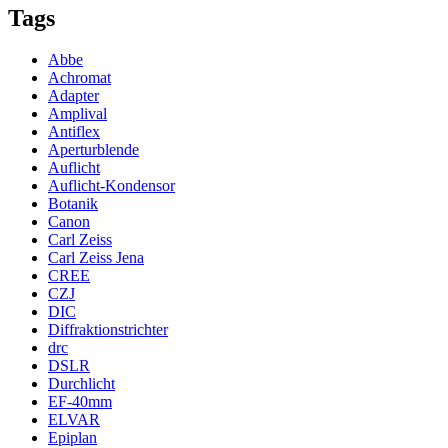
Tags
Abbe
Achromat
Adapter
Amplival
Antiflex
Aperturblende
Auflicht
Auflicht-Kondensor
Botanik
Canon
Carl Zeiss
Carl Zeiss Jena
CREE
CZJ
DIC
Diffraktionstrichter
drc
DSLR
Durchlicht
EF-40mm
ELVAR
Epiplan