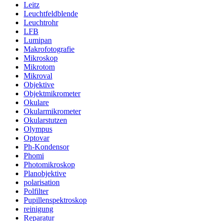
Leitz
Leuchtfeldblende
Leuchtrohr
LFB
Lumipan
Makrofotografie
Mikroskop
Mikrotom
Mikroval
Objektive
Objektmikrometer
Okulare
Okularmikrometer
Okularstutzen
Olympus
Optovar
Ph-Kondensor
Phomi
Photomikroskop
Planobjektive
polarisation
Polfilter
Pupillenspektroskop
reinigung
Reparatur