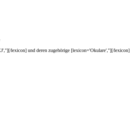
e
J',''][/lexicon] und deren zugehörige [lexicon='Okulare',''][/lexicon]