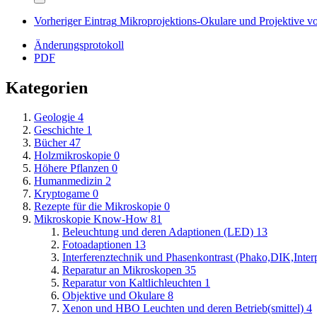
Vorheriger Eintrag
Mikroprojektions-Okulare und Projektive vo
Änderungsprotokoll
PDF
Kategorien
Geologie
4
Geschichte
1
Bücher
47
Holzmikroskopie
0
Höhere Pflanzen
0
Humanmedizin
2
Kryptogame
0
Rezepte für die Mikroskopie
0
Mikroskopie Know-How
81
Beleuchtung und deren Adaptionen (LED)
13
Fotoadaptionen
13
Interferenztechnik und Phasenkontrast (Phako,DIK,Inter
Reparatur an Mikroskopen
35
Reparatur von Kaltlichleuchten
1
Objektive und Okulare
8
Xenon und HBO Leuchten und deren Betrieb(smittel)
4