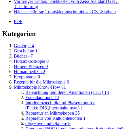
Vorheriger Eintrag
Triebkasten vom Zeiss Standard GFL -
Tischführung
Nächster Eintrag
Tubusklemmschraube an CZJ-Stativen
PDF
Kategorien
Geologie
4
Geschichte
1
Bücher
47
Holzmikroskopie
0
Höhere Pflanzen
0
Humanmedizin
2
Kryptogame
0
Rezepte für die Mikroskopie
0
Mikroskopie Know-How
81
Beleuchtung und deren Adaptionen (LED)
13
Fotoadaptionen
13
Interferenztechnik und Phasenkontrast
(Phako,DIK,Interphako usw.)
1
Reparatur an Mikroskopen
35
Reparatur von Kaltlichleuchten
1
Objektive und Okulare
8
Xenon und HBO Leuchten und deren Betrieb(smittel)