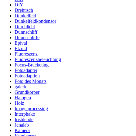
DIY
Drehtisch
Dunkelfeld
Dunkelfeldkondensor
Durchlicht
Dünnschliff
Dünnschliffe
Epival
Etzold
Fluoreszenz
Fluoreszenzbeleuchtung
Focus-Bracketing
Fotoadapter
Fotoadaption
Foto des Monats
galerie
Grundkörper
Halogen
Holz
Image processing
Interphako
Irisblende
Jenalab
Kamera
Kondensor