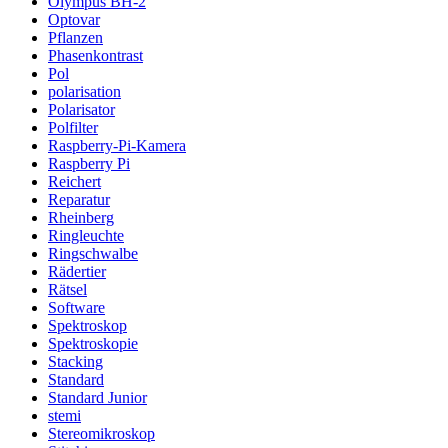
Olympus BH-2
Optovar
Pflanzen
Phasenkontrast
Pol
polarisation
Polarisator
Polfilter
Raspberry-Pi-Kamera
Raspberry Pi
Reichert
Reparatur
Rheinberg
Ringleuchte
Ringschwalbe
Rädertier
Rätsel
Software
Spektroskop
Spektroskopie
Stacking
Standard
Standard Junior
stemi
Stereomikroskop