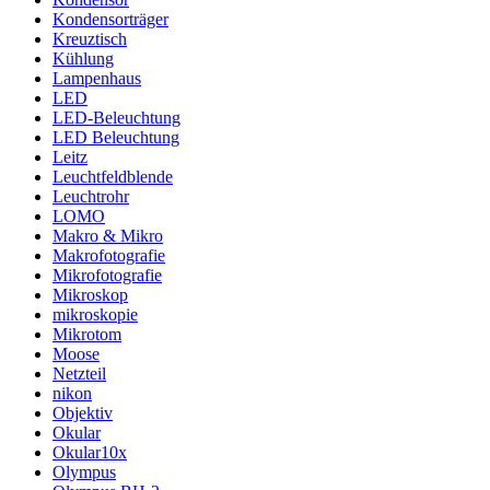
Kondensorträger
Kreuztisch
Kühlung
Lampenhaus
LED
LED-Beleuchtung
LED Beleuchtung
Leitz
Leuchtfeldblende
Leuchtrohr
LOMO
Makro & Mikro
Makrofotografie
Mikrofotografie
Mikroskop
mikroskopie
Mikrotom
Moose
Netzteil
nikon
Objektiv
Okular
Okular10x
Olympus