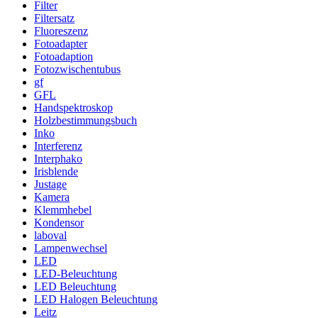
Filter
Filtersatz
Fluoreszenz
Fotoadapter
Fotoadaption
Fotozwischentubus
gf
GFL
Handspektroskop
Holzbestimmungsbuch
Inko
Interferenz
Interphako
Irisblende
Justage
Kamera
Klemmhebel
Kondensor
laboval
Lampenwechsel
LED
LED-Beleuchtung
LED Beleuchtung
LED Halogen Beleuchtung
Leitz