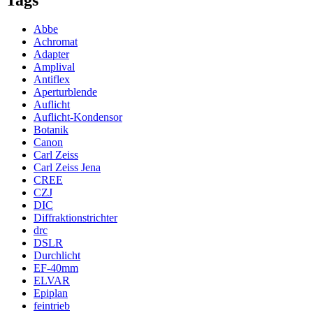
Abbe
Achromat
Adapter
Amplival
Antiflex
Aperturblende
Auflicht
Auflicht-Kondensor
Botanik
Canon
Carl Zeiss
Carl Zeiss Jena
CREE
CZJ
DIC
Diffraktionstrichter
drc
DSLR
Durchlicht
EF-40mm
ELVAR
Epiplan
feintrieb