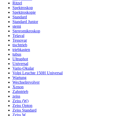
Ritzel
Spektroskop
Spektroskopie
Standard
Standard Junior
stemi
Stereomikroskop
Telaval
Tessovar
tischtrieb
triebkasten
tubus
Ultraphot
Universal
Vario-Okular
Volpi Leuchte 150H Universal
Wartung
Wechselrevolver
Xenon
Zahntrieb
zeiss
Zeiss (W)
Zeiss Opton
Zeiss Standard
Zeiss W