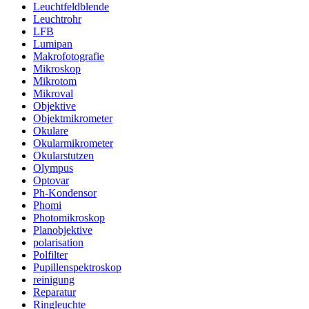
Leuchtfeldblende
Leuchtrohr
LFB
Lumipan
Makrofotografie
Mikroskop
Mikrotom
Mikroval
Objektive
Objektmikrometer
Okulare
Okularmikrometer
Okularstutzen
Olympus
Optovar
Ph-Kondensor
Phomi
Photomikroskop
Planobjektive
polarisation
Polfilter
Pupillenspektroskop
reinigung
Reparatur
Ringleuchte