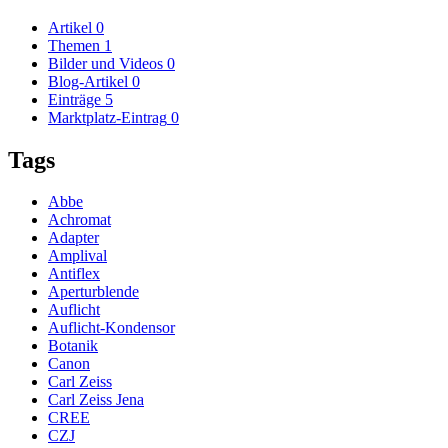
Artikel
0
Themen
1
Bilder und Videos
0
Blog-Artikel
0
Einträge
5
Marktplatz-Eintrag
0
Tags
Abbe
Achromat
Adapter
Amplival
Antiflex
Aperturblende
Auflicht
Auflicht-Kondensor
Botanik
Canon
Carl Zeiss
Carl Zeiss Jena
CREE
CZJ