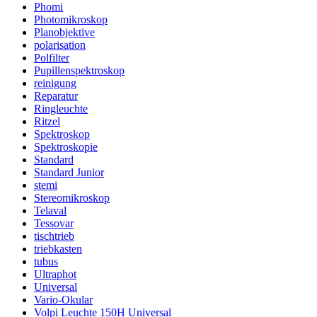
Phomi
Photomikroskop
Planobjektive
polarisation
Polfilter
Pupillenspektroskop
reinigung
Reparatur
Ringleuchte
Ritzel
Spektroskop
Spektroskopie
Standard
Standard Junior
stemi
Stereomikroskop
Telaval
Tessovar
tischtrieb
triebkasten
tubus
Ultraphot
Universal
Vario-Okular
Volpi Leuchte 150H Universal