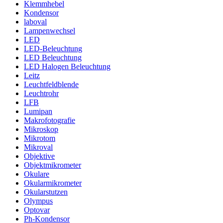
Klemmhebel
Kondensor
laboval
Lampenwechsel
LED
LED-Beleuchtung
LED Beleuchtung
LED Halogen Beleuchtung
Leitz
Leuchtfeldblende
Leuchtrohr
LFB
Lumipan
Makrofotografie
Mikroskop
Mikrotom
Mikroval
Objektive
Objektmikrometer
Okulare
Okularmikrometer
Okularstutzen
Olympus
Optovar
Ph-Kondensor