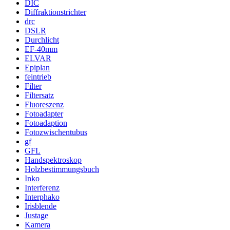
DIC
Diffraktionstrichter
drc
DSLR
Durchlicht
EF-40mm
ELVAR
Epiplan
feintrieb
Filter
Filtersatz
Fluoreszenz
Fotoadapter
Fotoadaption
Fotozwischentubus
gf
GFL
Handspektroskop
Holzbestimmungsbuch
Inko
Interferenz
Interphako
Irisblende
Justage
Kamera