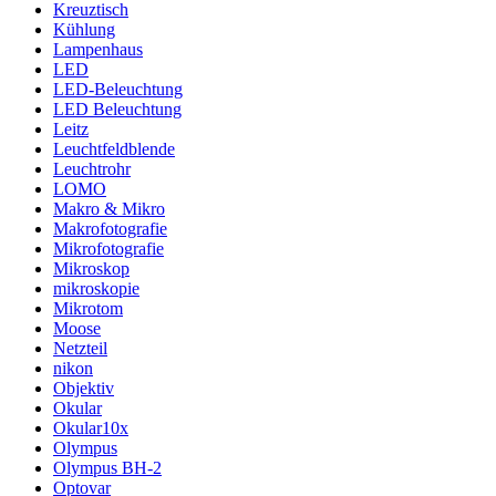
Kreuztisch
Kühlung
Lampenhaus
LED
LED-Beleuchtung
LED Beleuchtung
Leitz
Leuchtfeldblende
Leuchtrohr
LOMO
Makro & Mikro
Makrofotografie
Mikrofotografie
Mikroskop
mikroskopie
Mikrotom
Moose
Netzteil
nikon
Objektiv
Okular
Okular10x
Olympus
Olympus BH-2
Optovar