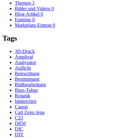
Themen
3
Bilder und Videos
0
Blog-Artikel
0
Einträge
0
Marktplatz-Eintrag
0
Tags
3D-Druck
Amplival
Analysator
Auflicht
Beleuchtung
Bestimmung
Bildbearbeitung
Bino-Tubus
Botanik
bärtierchen
Canon
Carl Zeiss Jena
CZJ
D850
DIC
DIY