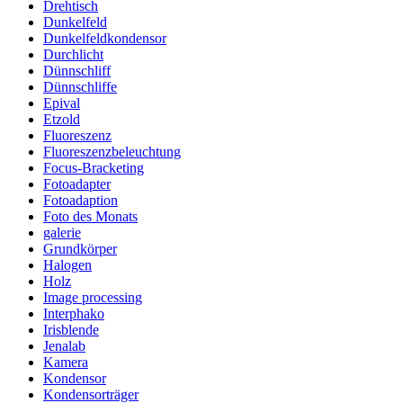
Drehtisch
Dunkelfeld
Dunkelfeldkondensor
Durchlicht
Dünnschliff
Dünnschliffe
Epival
Etzold
Fluoreszenz
Fluoreszenzbeleuchtung
Focus-Bracketing
Fotoadapter
Fotoadaption
Foto des Monats
galerie
Grundkörper
Halogen
Holz
Image processing
Interphako
Irisblende
Jenalab
Kamera
Kondensor
Kondensorträger