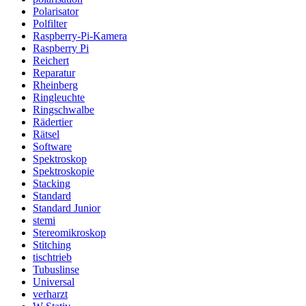
Polarisator
Polfilter
Raspberry-Pi-Kamera
Raspberry Pi
Reichert
Reparatur
Rheinberg
Ringleuchte
Ringschwalbe
Rädertier
Rätsel
Software
Spektroskop
Spektroskopie
Stacking
Standard
Standard Junior
stemi
Stereomikroskop
Stitching
tischtrieb
Tubuslinse
Universal
verharzt