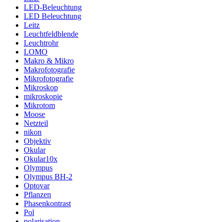
LED-Beleuchtung
LED Beleuchtung
Leitz
Leuchtfeldblende
Leuchtrohr
LOMO
Makro & Mikro
Makrofotografie
Mikrofotografie
Mikroskop
mikroskopie
Mikrotom
Moose
Netzteil
nikon
Objektiv
Okular
Okular10x
Olympus
Olympus BH-2
Optovar
Pflanzen
Phasenkontrast
Pol
polarisation