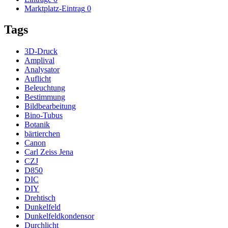
Marktplatz-Eintrag
0
Tags
3D-Druck
Amplival
Analysator
Auflicht
Beleuchtung
Bestimmung
Bildbearbeitung
Bino-Tubus
Botanik
bärtierchen
Canon
Carl Zeiss Jena
CZJ
D850
DIC
DIY
Drehtisch
Dunkelfeld
Dunkelfeldkondensor
Durchlicht