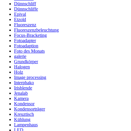
Dünnschliff
Dünnschliffe
Epival
Etzold
Fluoreszenz
Fluoreszenzbeleuchtung
Focus-Bracketing
Fotoadapter
Fotoadaption
Foto des Monats
galerie
Grundkörper
Halogen
Holz
Image processing
Interphako
Irisblende
Jenalab
Kamera
Kondensor
Kondensorträger
Kreuztisch
Kühlung
Lampenhaus
LED