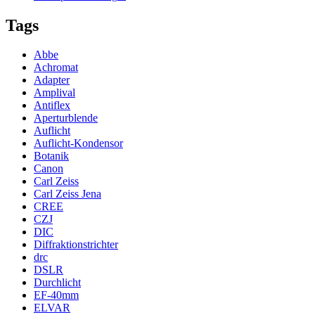
Tags
Abbe
Achromat
Adapter
Amplival
Antiflex
Aperturblende
Auflicht
Auflicht-Kondensor
Botanik
Canon
Carl Zeiss
Carl Zeiss Jena
CREE
CZJ
DIC
Diffraktionstrichter
drc
DSLR
Durchlicht
EF-40mm
ELVAR