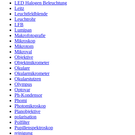
LED Halogen Beleuchtung
Leitz
Leuchtfeldblende
Leuchtrohr
LFB
Lumipan
Makrofotografie
Mikroskop
Mikrotom
Mikroval
Objektive
Objektmikrometer
Okulare
Okularmikrometer
Okularstutzen
Olympus
Optovar
Ph-Kondensor
Phomi
Photomikroskop
Planobjektive
polarisation
Polfilter
Pupillenspektroskop
reinigung