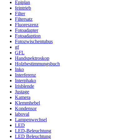
Epiplan
feintrieb
Filter
Filtersatz
Fluoreszenz
Fotoadapter
Fotoadaption
Fotozwischentubus
gf
GFL
Handspektroskop
Holzbestimmungsbuch
Inko
Interferenz
Interphako
Irisblende
Justage
Kamera
Klemmhebel
Kondensor
laboval
Lampenwechsel
LED
LED-Beleuchtung
LED Beleuchtung