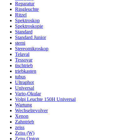
Reparatur
Ringleuchte
Ritzel
Spektroskop
Spektroskopie
Standard
Standard Junior
stemi
Stereomikroskop
Telaval
Tessovar
tischtrieb
triebkasten
tubus
Ultraphot
Universal
Vario-Okular
Volpi Leuchte 150H Universal
Wartung
Wechselrevolver
Xenon
Zahntrieb
zeiss
Zeiss (W)
Zeiss Opton