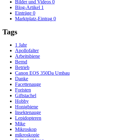
Bilder und Videos
0
Blog-Artikel
1
Einträge
0
Marktplatz-Eintrag
0
Tags
1 Jahr
Apollofalter
Arbeitsbiene
Bernd
Betrieb
Canon EOS 350Da Umbau
Danke
Facettenauge
Foristen
Giftstachel
Hobby
Honigbiene
Insektenauge
Lepidopteren
Mike
Mikroskop
mikroskopie