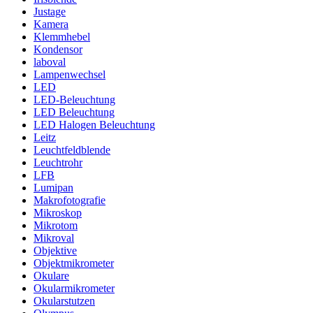
Justage
Kamera
Klemmhebel
Kondensor
laboval
Lampenwechsel
LED
LED-Beleuchtung
LED Beleuchtung
LED Halogen Beleuchtung
Leitz
Leuchtfeldblende
Leuchtrohr
LFB
Lumipan
Makrofotografie
Mikroskop
Mikrotom
Mikroval
Objektive
Objektmikrometer
Okulare
Okularmikrometer
Okularstutzen