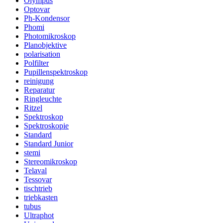
Olympus
Optovar
Ph-Kondensor
Phomi
Photomikroskop
Planobjektive
polarisation
Polfilter
Pupillenspektroskop
reinigung
Reparatur
Ringleuchte
Ritzel
Spektroskop
Spektroskopie
Standard
Standard Junior
stemi
Stereomikroskop
Telaval
Tessovar
tischtrieb
triebkasten
tubus
Ultraphot