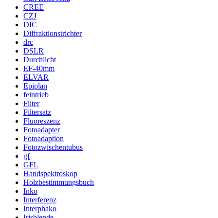
CREE
CZJ
DIC
Diffraktionstrichter
drc
DSLR
Durchlicht
EF-40mm
ELVAR
Epiplan
feintrieb
Filter
Filtersatz
Fluoreszenz
Fotoadapter
Fotoadaption
Fotozwischentubus
gf
GFL
Handspektroskop
Holzbestimmungsbuch
Inko
Interferenz
Interphako
Irisblende