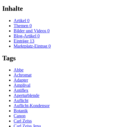
Inhalte
Artikel
0
Themen
0
Bilder und Videos
0
Blog-Artikel
0
Einträge
13
Marktplatz-Eintrag
0
Tags
Abbe
Achromat
Adapter
Amplival
Antiflex
Aperturblende
Auflicht
Auflicht-Kondensor
Botanik
Canon
Carl Zeiss
Carl Zeiss Jena