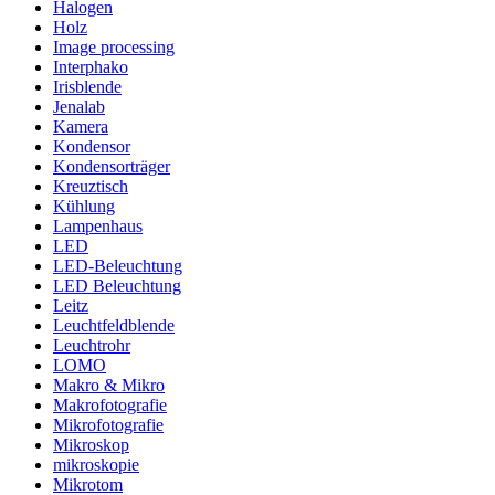
Halogen
Holz
Image processing
Interphako
Irisblende
Jenalab
Kamera
Kondensor
Kondensorträger
Kreuztisch
Kühlung
Lampenhaus
LED
LED-Beleuchtung
LED Beleuchtung
Leitz
Leuchtfeldblende
Leuchtrohr
LOMO
Makro & Mikro
Makrofotografie
Mikrofotografie
Mikroskop
mikroskopie
Mikrotom