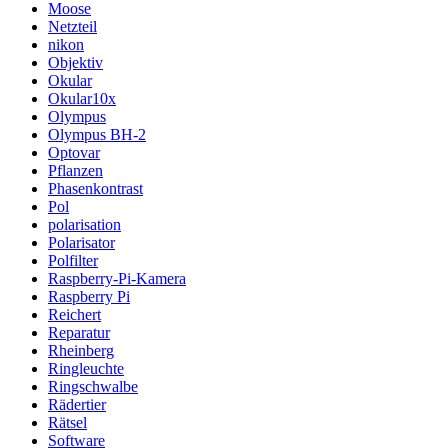
Moose
Netzteil
nikon
Objektiv
Okular
Okular10x
Olympus
Olympus BH-2
Optovar
Pflanzen
Phasenkontrast
Pol
polarisation
Polarisator
Polfilter
Raspberry-Pi-Kamera
Raspberry Pi
Reichert
Reparatur
Rheinberg
Ringleuchte
Ringschwalbe
Rädertier
Rätsel
Software