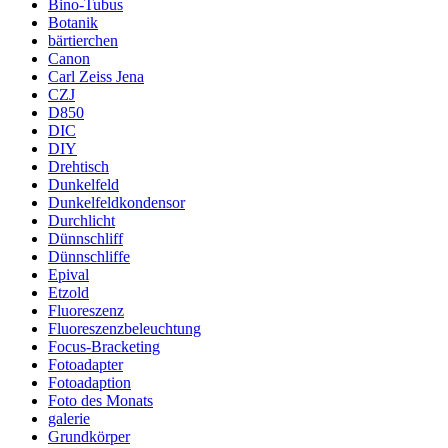
Bino-Tubus
Botanik
bärtierchen
Canon
Carl Zeiss Jena
CZJ
D850
DIC
DIY
Drehtisch
Dunkelfeld
Dunkelfeldkondensor
Durchlicht
Dünnschliff
Dünnschliffe
Epival
Etzold
Fluoreszenz
Fluoreszenzbeleuchtung
Focus-Bracketing
Fotoadapter
Fotoadaption
Foto des Monats
galerie
Grundkörper