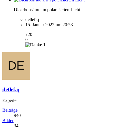
Dicarbonsäure im polarisierten Licht
detlef.q
15. Januar 2022 um 20:53
720
0
1
detlef.q
Experte
Beiträge
940
Bilder
34