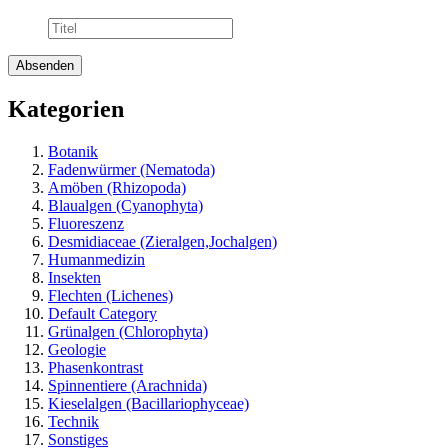
Kategorien
Botanik
Fadenwürmer (Nematoda)
Amöben (Rhizopoda)
Blaualgen (Cyanophyta)
Fluoreszenz
Desmidiaceae (Zieralgen,Jochalgen)
Humanmedizin
Insekten
Flechten (Lichenes)
Default Category
Grünalgen (Chlorophyta)
Geologie
Phasenkontrast
Spinnentiere (Arachnida)
Kieselalgen (Bacillariophyceae)
Technik
Sonstiges