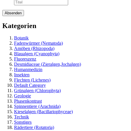
Kategorien
Botanik
Fadenwürmer (Nematoda)
Amöben (Rhizopoda)
Blaualgen (Cyanophyta)
Fluoreszenz
Desmidiaceae (Zieralgen,Jochalgen)
Humanmedizin
Insekten
Flechten (Lichenes)
Default Category
Grünalgen (Chlorophyta)
Geologie
Phasenkontrast
Spinnentiere (Arachnida)
Kieselalgen (Bacillariophyceae)
Technik
Sonstiges
Rädertiere (Rotatoria)