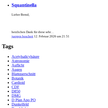
Squantinella
Lieber Bernd,
herzlichen Dank für diese sehr…
juergen boschert
12. Februar 2026 um 21:51
Tags
Acetylsalicylsäure
Astronomie
Auflicht
Augen
Blattquerschnitt
Botanik
Cardioid
CDF
D850
DMG
D Plan Apo PO
Dunkelfeld