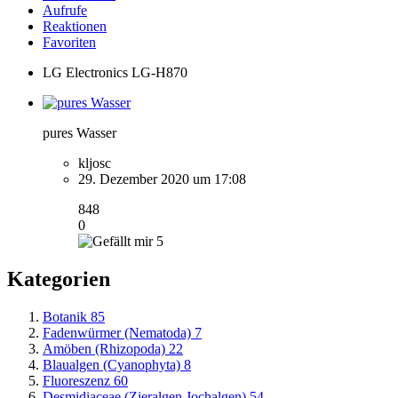
Aufrufe
Reaktionen
Favoriten
LG Electronics LG-H870
pures Wasser
kljosc
29. Dezember 2020 um 17:08
848
0
5
Kategorien
Botanik
85
Fadenwürmer (Nematoda)
7
Amöben (Rhizopoda)
22
Blaualgen (Cyanophyta)
8
Fluoreszenz
60
Desmidiaceae (Zieralgen,Jochalgen)
54