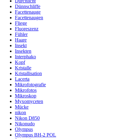
Durchlicht
Dünnschliffe
Facettenauge
Facettenaugen
Fliege
Fluoreszenz
Fühler
Haare
Insekt
Insekten
Interphako
Kopf
Kristalle
Kristallisation
Lacerta
Mikrofotografie
Mikrofotos
Mikroskop
Myxomyceten
Mücke
nikon
Nikon D850
Nikonudo
Olympus
Olympus BH-2 POL