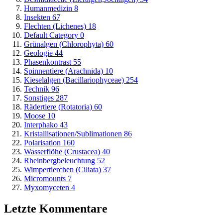
Humanmedizin
8
Insekten
67
Flechten (Lichenes)
18
Default Category
0
Grünalgen (Chlorophyta)
60
Geologie
44
Phasenkontrast
55
Spinnentiere (Arachnida)
10
Kieselalgen (Bacillariophyceae)
254
Technik
96
Sonstiges
287
Rädertiere (Rotatoria)
60
Moose
10
Interphako
43
Kristallisationen/Sublimationen
86
Polarisation
160
Wasserflöhe (Crustacea)
40
Rheinbergbeleuchtung
52
Wimpertierchen (Ciliata)
37
Micromounts
7
Myxomyceten
4
Letzte Kommentare