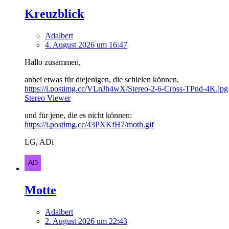
Kreuzblick
Adalbert
4. August 2026 um 16:47
Hallo zusammen,
anbei etwas für diejenigen, die schielen können,
https://i.postimg.cc/VLnJh4wX/Stereo-2-6-Cross-TPnd-4K.jpg
Stereo Viewer
und für jene, die es nicht können:
https://i.postimg.cc/43PXKfH7/moth.gif
LG, ADi
Motte
Adalbert
2. August 2026 um 22:43