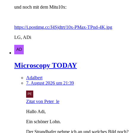
und noch mit dem Mitu10x:
https://i.postimg.cc/J4Sjdtrt/10x-PMax-TPnd-4K.jpg
LG, ADi
Microscopy TODAY
Adalbert
7. August 2026 um 21:39
Zitat von Peter_le
Hallo Adi,
Ein schöner Lohn.
Der Strandhafer nehme ich an und welches Bild noch?