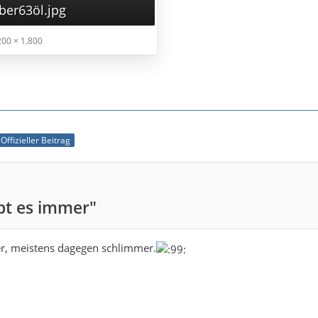
ber63öl.jpg
00 × 1.800
Offizieller Beitrag
ibt es immer"
er, meistens dagegen schlimmer.