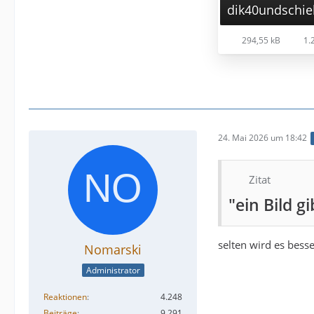
dik40undschie
294,55 kB
1.2
24. Mai 2026 um 18:42
Zitat
"ein Bild g
selten wird es bess
Nomarski
Administrator
Reaktionen
4.248
Beiträge
9.291