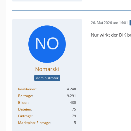
26. Mai 2026 um 14:01
Nur wirkt der DIK be
Nomarski
Administrator
Reaktionen
4.248
Beiträge
9.291
Bilder
430
Dateien
75
Einträge
79
Marktplatz Einträge
5