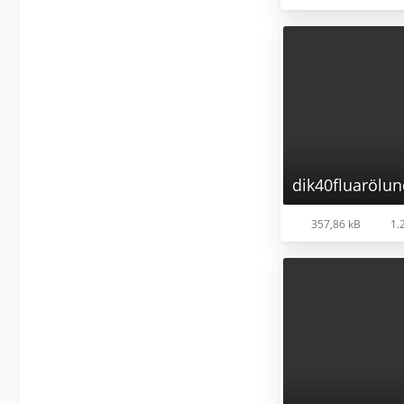
dik40fluarölun
357,86 kB
1.2