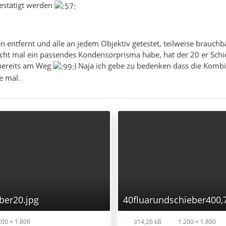
bestätigt werden
en entfernt und alle an jedem Objektiv getestet, teilweise brauc
nicht mal ein passendes Kondensorprisma habe, hat der 20 er Schi
t bereits am Weg
) Naja ich gebe zu bedenken dass die Kombi
le mal.
ber20.jpg
40fluarundschieber400,
00 × 1.800
314,26 kB
1.200 × 1.800