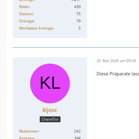
Bilder
430
Dateien
75
Einträge
79
Marktplatz Einträge
5
26. Mai 2026 um 09:34
Diese Präparate las
kljosc
ChemITer
Reaktionen
242
Beiträge
398