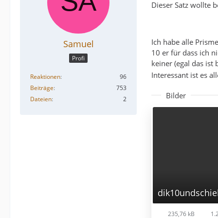
Dieser Satz wollte 
Ich habe alle Prism
Samuel
10 er für dass ich 
Profi
keiner (egal das is
Interessant ist es al
Reaktionen
96
Beiträge
753
Bilder
Dateien
2
dik10undschie
235,76 kB
1.2