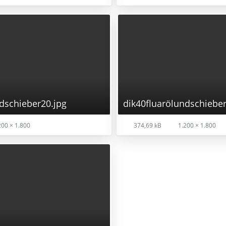
dschieber20.jpg
dik40fluarölundschieber
00 × 1.800
374,69 kB
1.200 × 1.800