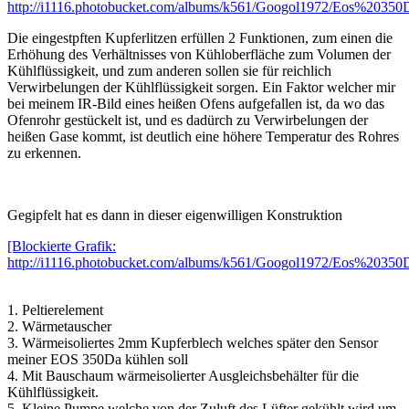
http://i1116.photobucket.com/albums/k561/Googol1972/Eos%20350
Die eingestpften Kupferlitzen erfüllen 2 Funktionen, zum einen die
Erhöhung des Verhältnisses von Kühloberfläche zum Volumen der
Kühlflüssigkeit, und zum anderen sollen sie für reichlich
Verwirbelungen der Kühlflüssigkeit sorgen. Ein Faktor welcher mir
bei meinem IR-Bild eines heißen Ofens aufgefallen ist, da wo das
Ofenrohr gestückelt ist, und es dadürch zu Verwirbelungen der
heißen Gase kommt, ist deutlich eine höhere Temperatur des Rohres
zu erkennen.
Gegipfelt hat es dann in dieser eigenwilligen Konstruktion
[Blockierte Grafik:
http://i1116.photobucket.com/albums/k561/Googol1972/Eos%20350
1. Peltierelement
2. Wärmetauscher
3. Wärmeisoliertes 2mm Kupferblech welches später den Sensor
meiner EOS 350Da kühlen soll
4. Mit Bauschaum wärmeisolierter Ausgleichsbehälter für die
Kühlflüssigkeit.
5. Kleine Pumpe welche von der Zuluft des Lüfter gekühlt wird um