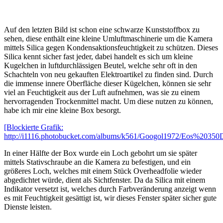
Auf den letzten Bild ist schon eine schwarze Kunststoffbox zu
sehen, diese enthält eine kleine Umluftmaschinerie um die Kamera
mittels Silica gegen Kondensaktionsfeuchtigkeit zu schützen. Dieses
Silica kennt sicher fast jeder, dabei handelt es sich um kleine
Kugelchen in luftdurchlässigen Beutel, welche sehr oft in den
Schachteln von neu gekauften Elektroartikel zu finden sind. Durch
die immense innere Oberfläche dieser Kügelchen, können sie sehr
viel an Feuchtigkeit aus der Luft aufnehmen, was sie zu einem
hervorragenden Trockenmittel macht. Um diese nutzen zu können,
habe ich mir eine kleine Box besorgt.
[Blockierte Grafik:
http://i1116.photobucket.com/albums/k561/Googol1972/Eos%20350
In einer Hälfte der Box wurde ein Loch gebohrt um sie später
mittels Stativschraube an die Kamera zu befestigen, und ein
größeres Loch, welches mit einem Stück Overheadfolie wieder
abgedichtet würde, dient als Sichtfenster. Da da Silica mit einem
Indikator versetzt ist, welches durch Farbveränderung anzeigt wenn
es mit Feuchtigkeit gesättigt ist, wir dieses Fenster später sicher gute
Dienste leisten.