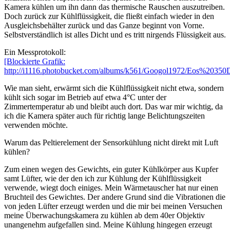
Kamera kühlen um ihn dann das thermische Rauschen auszutreiben.
Doch zurück zur Kühlflüssigkeit, die fließt einfach wieder in den
Ausgleichsbehälter zurück und das Ganze beginnt von Vorne.
Selbstverständlich ist alles Dicht und es tritt nirgends Flüssigkeit aus.
Ein Messprotokoll:
[Blockierte Grafik:
http://i1116.photobucket.com/albums/k561/Googol1972/Eos%20350D
Wie man sieht, erwärmt sich die Kühlflüssigkeit nicht etwa, sondern
kühlt sich sogar im Betrieb auf etwa 4°C unter der
Zimmertemperatur ab und bleibt auch dort. Das war mir wichtig, da
ich die Kamera später auch für richtig lange Belichtungszeiten
verwenden möchte.
Warum das Peltierelement der Sensorkühlung nicht direkt mit Luft
kühlen?
Zum einen wegen des Gewichts, ein guter Kühlkörper aus Kupfer
samt Lüfter, wie der den ich zur Kühlung der Kühlflüssigkeit
verwende, wiegt doch einiges. Mein Wärmetauscher hat nur einen
Bruchteil des Gewichtes. Der andere Grund sind die Vibrationen die
von jeden Lüfter erzeugt werden und die mir bei meinen Versuchen
meine Überwachungskamera zu kühlen ab dem 40er Objektiv
unangenehm aufgefallen sind. Meine Kühlung hingegen erzeugt