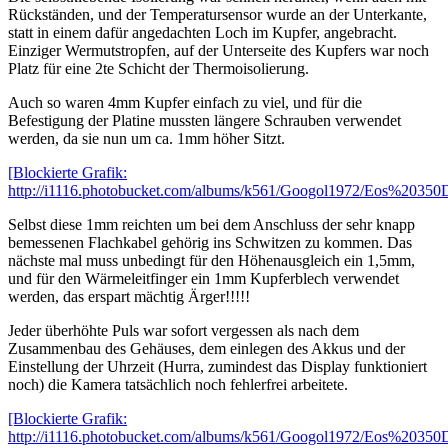
Rückständen, und der Temperatursensor wurde an der Unterkante,
statt in einem dafür angedachten Loch im Kupfer, angebracht.
Einziger Wermutstropfen, auf der Unterseite des Kupfers war noch
Platz für eine 2te Schicht der Thermoisolierung.
Auch so waren 4mm Kupfer einfach zu viel, und für die
Befestigung der Platine mussten längere Schrauben verwendet
werden, da sie nun um ca. 1mm höher Sitzt.
[Blockierte Grafik:
http://i1116.photobucket.com/albums/k561/Googol1972/Eos%20350
Selbst diese 1mm reichten um bei dem Anschluss der sehr knapp
bemessenen Flachkabel gehörig ins Schwitzen zu kommen. Das
nächste mal muss unbedingt für den Höhenausgleich ein 1,5mm,
und für den Wärmeleitfinger ein 1mm Kupferblech verwendet
werden, das erspart mächtig Ärger!!!!!
Jeder überhöhte Puls war sofort vergessen als nach dem
Zusammenbau des Gehäuses, dem einlegen des Akkus und der
Einstellung der Uhrzeit (Hurra, zumindest das Display funktioniert
noch) die Kamera tatsächlich noch fehlerfrei arbeitete.
[Blockierte Grafik:
http://i1116.photobucket.com/albums/k561/Googol1972/Eos%20350