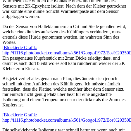
Wärmeleitpaste wurden die Kontakte ober- und unterhalb des
Sensors mit 2K-Epxyharz isoliert. Nach dem der Kleber getrocknet
war konnte eine dünne Schicht Wärmeleitpaste auf dem Sensor
aufgetragen werden.
Da der Sensor von Halteklammern an Ort und Stelle gehalten wird,
welche eine direktes aufsetzen des Kühlfingers verhindern, muss
erstmals diese Hürde genommen werden, im wahrsten Sinn des
Wortes.
[Blockierte Grafik:
http://i1116.photobucket.com/albums/k561/Googol1972/Eos%20350
Ein passgenaues Kupferstück mit 2mm Dicke erledigt dass, und
damit es auch dort bleibt wo es soll kam rundherum wieder der 2K-
Kleber zum Einsatz.
Bis jetzt verlief alles genau nach Plan, dies änderte sich jedoch
schnell mit dem Aufkleben des Kühlfingers. Ich müsste nämlich
feststellen, dass die Platine, welche nachher über dem Sensor sitzt,
mir einfach nicht genug Platz über lässt für eine angedachte
Isolierung und einem Temperatursensor der dicker als die 2mm des
Kupfers ist.
[Blockierte Grafik:
http://i1116.photobucket.com/albums/k561/Googol1972/Eos%2035
Die selbstklebende Isolierung war schnell herunter, wenn auch mit