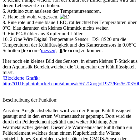
deren Lebenszeit zu erhöhen.
6. Arduino zum auslesen der Temperatursensoren.
7. Habe ich wohl vergessen.
8. Eine rote und eine blaue LED, rot leuchtet bei Temperaturen über
0°C, blau darunter, ein kleines Gimmick nichts weiter.
9. Ein PC-Kühler aus Kupfer und Lüfter.
10. 2 One Wire Digital Temperature Sensor - DS18S20 um die
Temperaturen der Kühlflüssigkeit und des Kamerasensors in 0.06°C
Schritten [lexicon='
messen
',''][/lexicon] zu können.
Hier noch ein kleines Bild des Sensors, in einem kleines T-Stück aus
dem Aquaristik Bereich,welcher die Temperatur der Kühlflüssigkeit
misst.
[Blockierte Grafik:
http://i1116.photobucket.com/albums/k561/Googol1972/Eos%20350
Beschreibung der Funktion:
Aus dem Ausgleichsbehälter wird von der Pumpe Kühlflüssigkeit
gesaugt und in den ersten Wärmetauscher gepumpt. Dort wird sie
durch ein Peltierelement gekühlt und weiter Richtung 2ten
Wärmetauscher geleitet. Dieser 2te Wärmetauscher kühlt dann ein
Peltierelement welches dann einem Kupferblech die Wärme
entzieht. Jenes Kupferblech wird später den CMOS-Sensor der